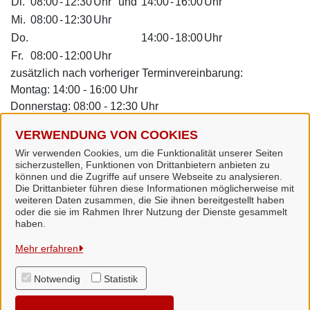
Di.
08:00
-
12:30
Uhr
und
14:00
-
16:00
Uhr
Mi.
08:00
-
12:30
Uhr
Do.
14:00
-
18:00
Uhr
Fr.
08:00
-
12:00
Uhr
zusätzlich nach vorheriger Terminvereinbarung:
Montag: 14:00 - 16:00 Uhr
Donnerstag: 08:00 - 12:30 Uhr
Dienstleistungen
VERWENDUNG VON COOKIES
Wir verwenden Cookies, um die Funktionalität unserer Seiten
sicherzustellen, Funktionen von Drittanbietern anbieten zu
Alle zugeordneten Einrichtungen
können und die Zugriffe auf unsere Webseite zu analysieren.
Die Drittanbieter führen diese Informationen möglicherweise mit
weiteren Daten zusammen, die Sie ihnen bereitgestellt haben
oder die sie im Rahmen Ihrer Nutzung der Dienste gesammelt
haben.
Samtgemeinde Dörpen
Mehr erfahren
Notwendig
Statistik
Alle Rechte vorbehalten