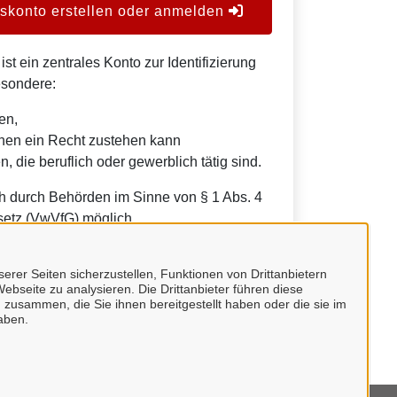
konto erstellen oder anmelden
t ein zentrales Konto zur Identifizierung
esondere:
en,
nen ein Recht zustehen kann
, die beruflich oder gewerblich tätig sind.
h durch Behörden im Sinne von § 1 Abs. 4
etz (VwVfG) möglich.
erer Seiten sicherzustellen, Funktionen von Drittanbietern
ebseite zu analysieren. Die Drittanbieter führen diese
 zusammen, die Sie ihnen bereitgestellt haben oder die sie im
aben.