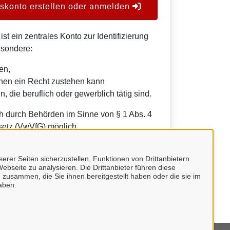
konto erstellen oder anmelden
t ein zentrales Konto zur Identifizierung
esondere:
en,
nen ein Recht zustehen kann
, die beruflich oder gewerblich tätig sind.
h durch Behörden im Sinne von § 1 Abs. 4
etz (VwVfG) möglich.
erer Seiten sicherzustellen, Funktionen von Drittanbietern
ebseite zu analysieren. Die Drittanbieter führen diese
 zusammen, die Sie ihnen bereitgestellt haben oder die sie im
aben.